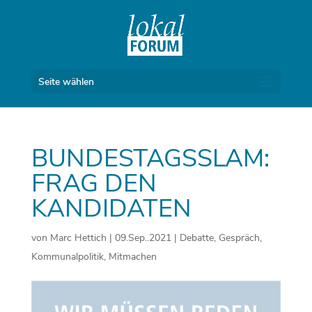
Seite wählen
BUNDESTAGSSLAM:
FRAG DEN
KANDIDATEN
von
Marc Hettich
|
09.Sep..2021
|
Debatte
,
Gespräch
,
Kommunalpolitik
,
Mitmachen