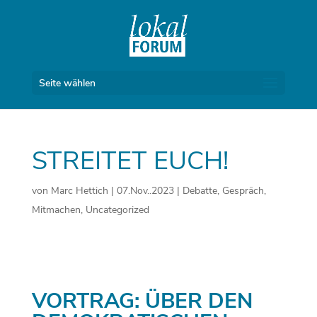
Seite wählen
STREITET EUCH!
von
Marc Hettich
|
07.Nov..2023
|
Debatte
,
Gespräch
,
Mitmachen
,
Uncategorized
VORTRAG: ÜBER DEN