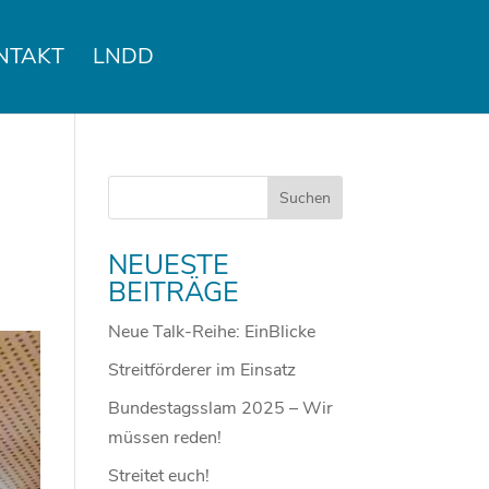
NTAKT
LNDD
NEUESTE
BEITRÄGE
Neue Talk-Reihe: EinBlicke
Streitförderer im Einsatz
Bundestagsslam 2025 – Wir
müssen reden!
Streitet euch!