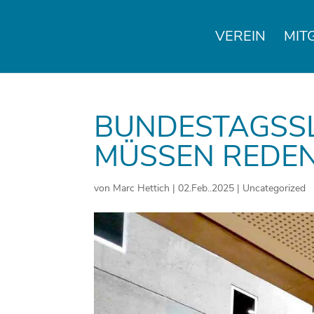
VEREIN
MIT
BUNDESTAGSSL
MÜSSEN REDEN
von
Marc Hettich
|
02.Feb..2025
|
Uncategorized