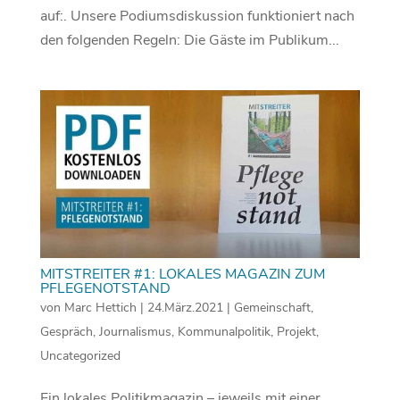
auf:. Unsere Podiumsdiskussion funktioniert nach
den folgenden Regeln: Die Gäste im Publikum...
MITSTREITER #1: LOKALES MAGAZIN ZUM
PFLEGENOTSTAND
von
Marc Hettich
|
24.März.2021
|
Gemeinschaft
,
Gespräch
,
Journalismus
,
Kommunalpolitik
,
Projekt
,
Uncategorized
Ein lokales Politikmagazin – jeweils mit einer