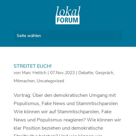
Seite wählen
STREITET EUCH!
von
Marc Hettich
|
07.Nov..2023
|
Debatte
,
Gespräch
,
Mitmachen
,
Uncategorized
Vortrag: Über den demokratischen Umgang mit
Populismus, Fake News und Stammtischparolen
Wie können wir auf Stammtischparolen, Fake
News und Populismus reagieren? Wie können wir
klar Position beziehen und demokratische