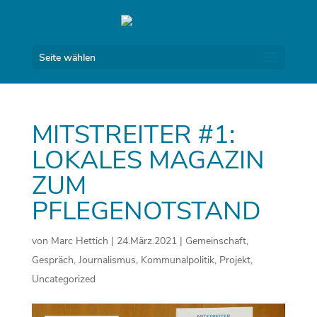
Seite wählen
MITSTREITER #1:
LOKALES MAGAZIN
ZUM
PFLEGENOTSTAND
von
Marc Hettich
|
24.März.2021
|
Gemeinschaft
,
Gespräch
,
Journalismus
,
Kommunalpolitik
,
Projekt
,
Uncategorized