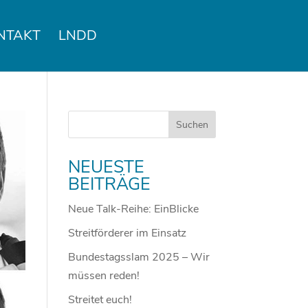
NTAKT
LNDD
NEUESTE
BEITRÄGE
Neue Talk-Reihe: EinBlicke
Streitförderer im Einsatz
Bundestagsslam 2025 – Wir
müssen reden!
Streitet euch!