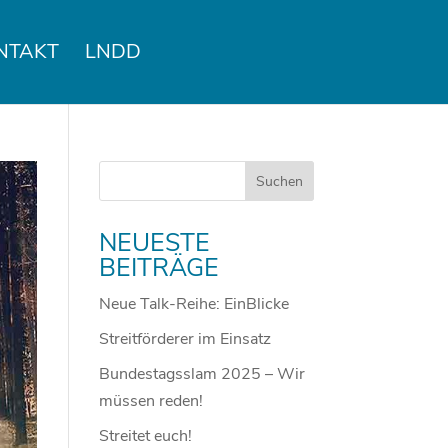
NTAKT
LNDD
NEUESTE
BEITRÄGE
Neue Talk-Reihe: EinBlicke
Streitförderer im Einsatz
Bundestagsslam 2025 – Wir
müssen reden!
Streitet euch!