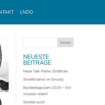
NTAKT
LNDD
NEUESTE
BEITRÄGE
Neue Talk-Reihe: EinBlicke
Streitförderer im Einsatz
Bundestagsslam 2025 – Wir
müssen reden!
Streitet euch!