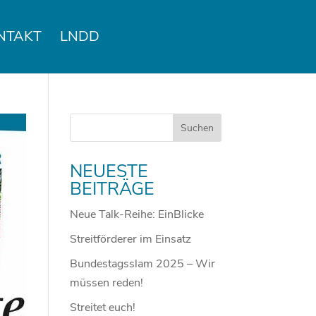
NTAKT
LNDD
NEUESTE
BEITRÄGE
Neue Talk-Reihe: EinBlicke
Streitförderer im Einsatz
Bundestagsslam 2025 – Wir
müssen reden!
Streitet euch!