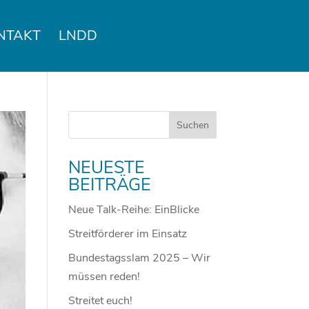
NTAKT
LNDD
NEUESTE
BEITRÄGE
Neue Talk-Reihe: EinBlicke
Streitförderer im Einsatz
Bundestagsslam 2025 – Wir
müssen reden!
Streitet euch!