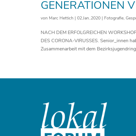
GENERATIONEN V
von
Marc Hettich
|
02.Jan..2020
|
Fotografie
,
Gesp
NACH DEM ERFOLGREICHEN WORKSHOP
DES CORONA-VIRUSSES. Senior_innen haben i
Zusammenarbeit mit dem Bezirksjugendring u