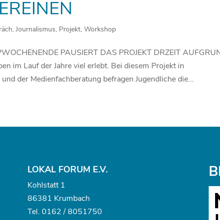
EREINEN
räch
,
Journalismus
,
Projekt
,
Workshop
WOCHENENDE PAUSIERT DAS PROJEKT DRZEIT AUFGRU
m Lauf der Jahre viel erlebt. Bei diesem Projekt in
nd der Medienfachberatung befragen Jugendliche die...
B
LOKAL FORUM E.V.
Kohlstatt 1
86381 Krumbach
Tel.
0162 / 8051750