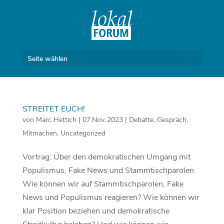
Seite wählen
STREITET EUCH!
von
Marc Hettich
|
07.Nov..2023
|
Debatte
,
Gespräch
,
Mitmachen
,
Uncategorized
Vortrag: Über den demokratischen Umgang mit
Populismus, Fake News und Stammtischparolen
Wie können wir auf Stammtischparolen, Fake
News und Populismus reagieren? Wie können wir
klar Position beziehen und demokratische