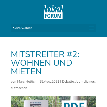
Seite wählen
MITSTREITER #2:
WOHNEN UND
MIETEN
von
Marc Hettich
|
25.Aug..2021
|
Debatte
,
Journalismus
,
Mitmachen