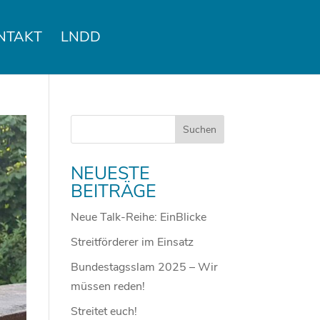
NTAKT
LNDD
NEUESTE
BEITRÄGE
Neue Talk-Reihe: EinBlicke
Streitförderer im Einsatz
Bundestagsslam 2025 – Wir
müssen reden!
Streitet euch!