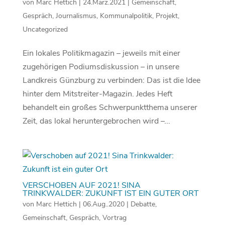
von
Marc Hettich
|
24.März.2021
|
Gemeinschaft
,
Gespräch
,
Journalismus
,
Kommunalpolitik
,
Projekt
,
Uncategorized
Ein lokales Politikmagazin – jeweils mit einer
zugehörigen Podiumsdiskussion – in unsere
Landkreis Günzburg zu verbinden: Das ist die Idee
hinter dem Mitstreiter-Magazin. Jedes Heft
behandelt ein großes Schwerpunktthema unserer
Zeit, das lokal heruntergebrochen wird –...
VERSCHOBEN AUF 2021! SINA
TRINKWALDER: ZUKUNFT IST EIN GUTER ORT
von
Marc Hettich
|
06.Aug..2020
|
Debatte
,
Gemeinschaft
,
Gespräch
,
Vortrag