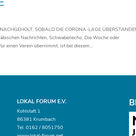
E
N NACHGEHOLT, SOBALD DIE CORONA-LAGE ÜBERSTANDE
hwäbischen Nachrichten, Schwabenecho, Die Woche oder
für einen Verein übernimmt, ist bei diesem...
B
LOKAL FORUM E.V.
Kohlstatt 1
86381 Krumbach
Tel.
0162 / 8051750
www.
lokal-forum.net