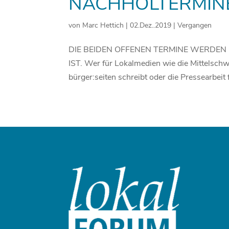
NACHHOLTERMIN
von
Marc Hettich
|
02.Dez..2019
|
Vergangen
DIE BEIDEN OFFENEN TERMINE WERDE
IST. Wer für Lokalmedien wie die Mittelsc
bürger:seiten schreibt oder die Pressearbeit 