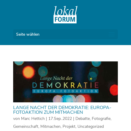
Seite wählen
LANGE NACHT DER DEMOKRATIE: EUROPA-
FOTOAKTION ZUM MITMACHEN
von
Marc Hettich
|
17.Sep..2022
|
Debatte
,
Fotografie
,
Gemeinschaft
,
Mitmachen
,
Projekt
,
Uncategorized