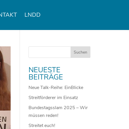
NTAKT
LNDD
NEUESTE
BEITRÄGE
Neue Talk-Reihe: EinBlicke
Streitförderer im Einsatz
Bundestagsslam 2025 – Wir
müssen reden!
Streitet euch!