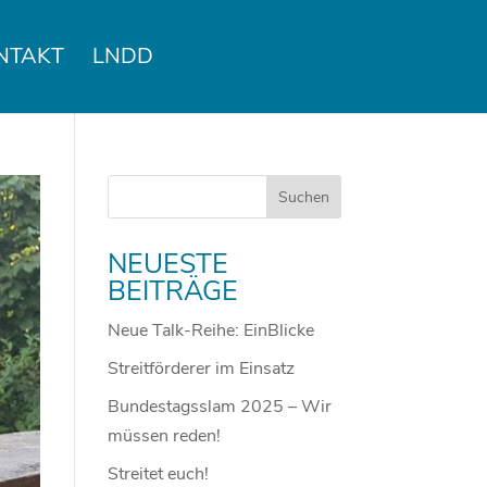
NTAKT
LNDD
NEUESTE
BEITRÄGE
Neue Talk-Reihe: EinBlicke
Streitförderer im Einsatz
Bundestagsslam 2025 – Wir
müssen reden!
Streitet euch!