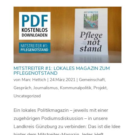
MITSTREITER #1: LOKALES MAGAZIN ZUM
PFLEGENOTSTAND
von
Marc Hettich
|
24.März.2021
|
Gemeinschaft
,
Gespräch
,
Journalismus
,
Kommunalpolitik
,
Projekt
,
Uncategorized
Ein lokales Politikmagazin – jeweils mit einer
zugehörigen Podiumsdiskussion – in unsere
Landkreis Günzburg zu verbinden: Das ist die Idee
hinter dem Mitstreiter-Magazin. Jedes Heft