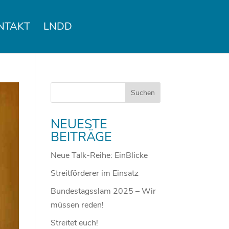
NTAKT
LNDD
NEUESTE
BEITRÄGE
Neue Talk-Reihe: EinBlicke
Streitförderer im Einsatz
Bundestagsslam 2025 – Wir
müssen reden!
Streitet euch!