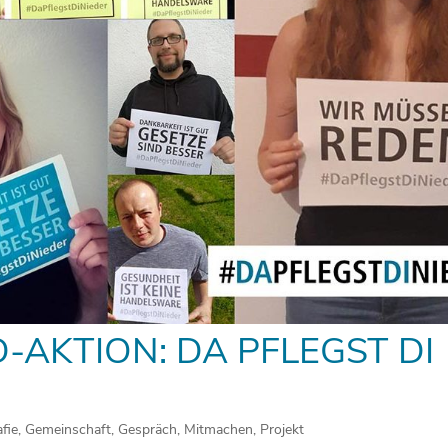
AKTION: DA PFLEGST DI
fie
,
Gemeinschaft
,
Gespräch
,
Mitmachen
,
Projekt